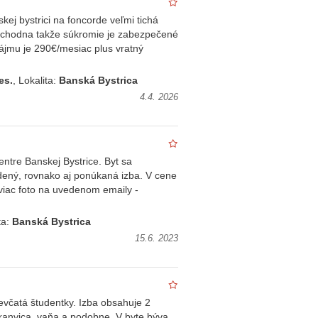
ej bystrici na foncorde veľmi tichá
iechodna takže súkromie je zabezpečené
ájmu je 290€/mesiac plus vratný
es.
, Lokalita:
Banská Bystrica
4.4. 2026
ntre Banskej Bystrice. Byt sa
dený, rovnako aj ponúkaná izba. V cene
i viac foto na uvedenom emaily -
ta:
Banská Bystrica
15.6. 2023
včatá študentky. Izba obsahuje 2
, kanvica, vaňa a podobne. V byte býva