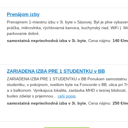
Prenájom izby
Prenajmem 1-miestnu izbu v 3i. byte v Sásovej. Byt je plne vybaven
práčka, mikrovlnka, rýchlovarná kanvica, kuchynský riad, WiFi ). Mi
parkovanie dobré.
samostatná nepriechodná izba v 3i. byte
, Cena nájmu:
140 €/m
ZARIADENA IZBA PRE 1 STUDENTKU v BB
ZARIADENA IZBA PRE 1 STUDENTKU v BB Ponukam samostatnu izbu
studentku, v pokojnom, svetlom byte na Foncorde v BB, ulica pri T
a s balkonom. Vynikajuca lokalita, zastavka MHD v tesnej blizkosti
budes zdielat s prijemnou...
celý popis
samostatná nepriechodná izba v 3i. byte
, Cena nájmu:
250 €/m