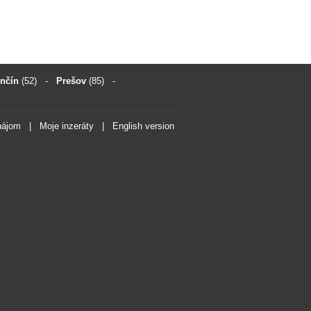
enčín
(52)
-
Prešov
(85)
-
nájom
|
Moje inzeráty
|
English version