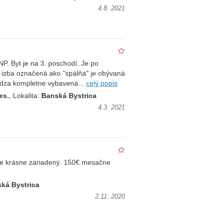
4.8. 2021
P. Byt je na 3. poschodí. Je po
á izba označená ako "spálňa" je obývaná
ádza kompletne vybavená...
celý popis
es.
, Lokalita:
Banská Bystrica
4.3. 2021
 je krásne zariadený. 150€ mesačne
ká Bystrica
2.11. 2020