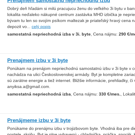
Prenajmem samostatnu nepriechodnu izbu
Dobrý deň hľadám si milú pracujucu ženu do veľkého 3i bytu v bansk
lokalita neďaleko nákupné centrum zastávka MHD izbička je nepr
bývam tu len so svojím psíkom maltezak je priateľský hravý cena n
depozit vo...
celý popis
samostatná nepriechodná izba v 3i. byte
, Cena nájmu:
290 €/m
Prenajmem izbu v 3i byte
Ponúkam na prenájom nepriechodnú samostatnú izbu v 3i byte v ce
nachádza na ulici Československej armády. Byt je kompletne zaria
sú zarátne energie a tiež internet. Bližšie informácie, prehliadky, č
anyiksa.a@gmail.com.
samostatná nepriechodná izba
, Cena nájmu:
330 €/mes.
, Lokali
Prenájmeme izbu v 3i byte
Ponúkame do prenájmu izbu v trojizbovom byte. Vhodná iba pre die
postele, skriňu. Byt je plne vybavený - chladnička, práčka, sporák