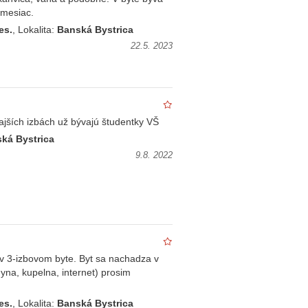
/mesiac.
es.
, Lokalita:
Banská Bystrica
22.5. 2023
ajších izbách už bývajú študentky VŠ
ká Bystrica
9.8. 2022
 3-izbovom byte. Byt sa nachadza v
hyna, kupelna, internet) prosim
es.
, Lokalita:
Banská Bystrica