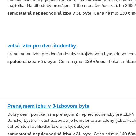
majiteľka. Na dlhodobý prenájom. 130e mesačne/os- za izbu 260e
samostatná nepriechodná izba v 3i. byte
, Cena nájmu:
130 €/m
velká izba pre dve študentky
prenajmeme izbu pre dve študentky v trojizbovom byte kde vo vedl
spoločná izba v 3i. byte
, Cena nájmu:
129 €/mes.
, Lokalita:
Bans
Prenajmem izbu v 3-izbovom byte
Dobry den , ponukam na prenajom 2 nepriechodne izby pre ZENY v
Banskej Bystrici - cast Sasova a je komplente zariadeny (izba, kuc
dohodnite si obhliadku telefonicky. dakujem
samostatná nepriechodná izba v 3i. byte
, Cena nájmu:
140 €/m