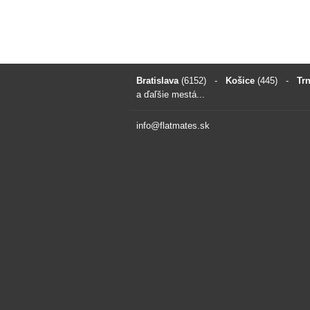
Bratislava
(6152)
-
Košice
(445)
-
Tr
a ďaľšie mestá...
info@flatmates.sk