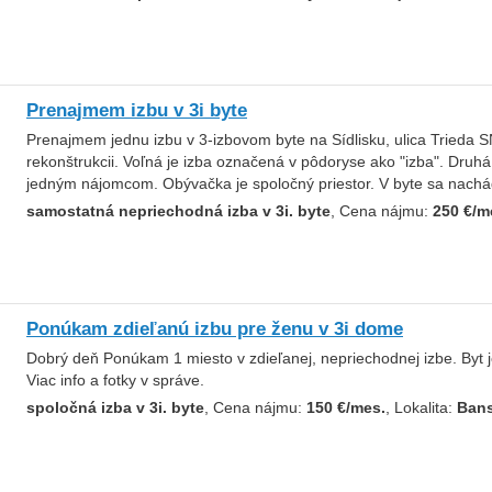
Prenajmem izbu v 3i byte
Prenajmem jednu izbu v 3-izbovom byte na Sídlisku, ulica Trieda SN
rekonštrukcii. Voľná je izba označená v pôdoryse ako "izba". Druh
jedným nájomcom. Obývačka je spoločný priestor. V byte sa nach
samostatná nepriechodná izba v 3i. byte
, Cena nájmu:
250 €/m
Ponúkam zdieľanú izbu pre ženu v 3i dome
Dobrý deň Ponúkam 1 miesto v zdieľanej, nepriechodnej izbe. Byt
Viac info a fotky v správe.
spoločná izba v 3i. byte
, Cena nájmu:
150 €/mes.
, Lokalita:
Bans