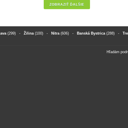
ZOBRAZIŤ ĎALŠIE
nava
(299)
-
Žilina
(100)
-
Nitra
(606)
-
Banská Bystrica
(288)
-
Tr
Hľadám pod