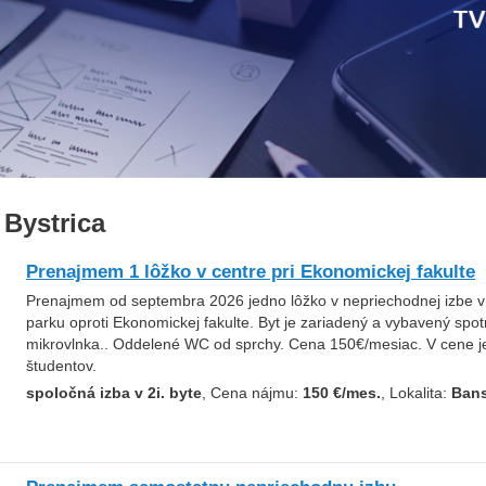
Bystrica
Prenajmem 1 lôžko v centre pri Ekonomickej fakulte
Prenajmem od septembra 2026 jedno lôžko v nepriechodnej izbe v
parku oproti Ekonomickej fakulte. Byt je zariadený a vybavený spot
mikrovlnka.. Oddelené WC od sprchy. Cena 150€/mesiac. V cene je
študentov.
spoločná izba v 2i. byte
, Cena nájmu:
150 €/mes.
, Lokalita:
Bans