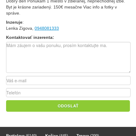
Dobrý deň Ponúkam 1 miesto v zdieľanej, nepriechodnej izbe.
Byt je krásne zariadený. 150€ mesačne Viac info a fotky v
správe.
Inzeruje
:
Lenka Zigova,
0948081333
Kontaktovať inzerenta:
ODOSLAŤ
Bratislava
(6149)
-
Košice
(445)
-
Trnava
(299)
-