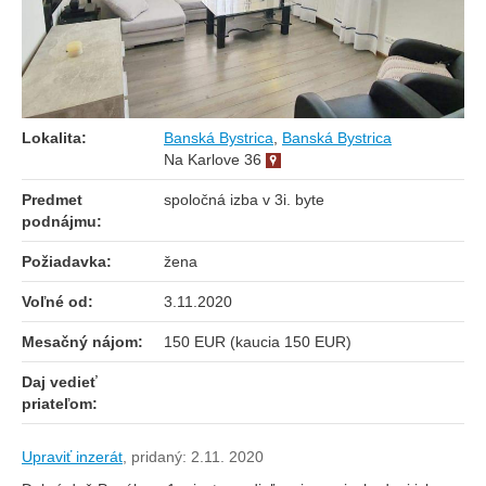
Lokalita:
Banská Bystrica
,
Banská Bystrica
Na Karlove 36
Predmet
spoločná izba v 3i. byte
podnájmu:
Požiadavka:
žena
Voľné od:
3.11.2020
Mesačný nájom:
150 EUR (kaucia 150 EUR)
Daj vedieť
priateľom:
Upraviť inzerát
,
pridaný: 2.11. 2020