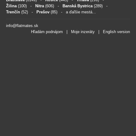
Žilina
(100)
-
Nitra
(606)
-
Banská Bystrica
(289)
-
Trenčín
(52)
-
Prešov
(85)
- a ďaľšie mestá...
info@flatmates.sk
Hľadám podnájom
|
Moje inzeráty
|
English version