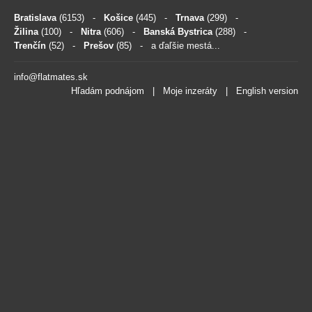
Bratislava
(6153)
-
Košice
(445)
-
Trnava
(299)
-
Žilina
(100)
-
Nitra
(606)
-
Banská Bystrica
(288)
-
Trenčín
(52)
-
Prešov
(85)
- a ďaľšie mestá...
info@flatmates.sk
Hľadám podnájom
|
Moje inzeráty
|
English version