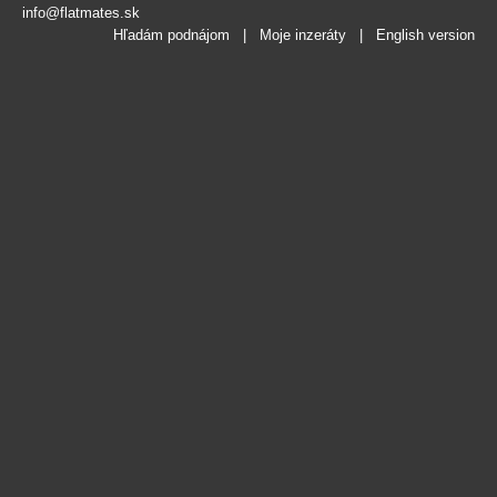
info@flatmates.sk
Hľadám podnájom
|
Moje inzeráty
|
English version