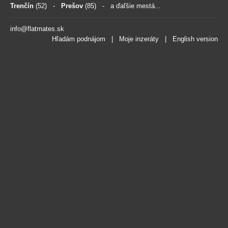
Trenčín
(52)
-
Prešov
(85)
- a ďaľšie mestá...
info@flatmates.sk
Hľadám podnájom
|
Moje inzeráty
|
English version