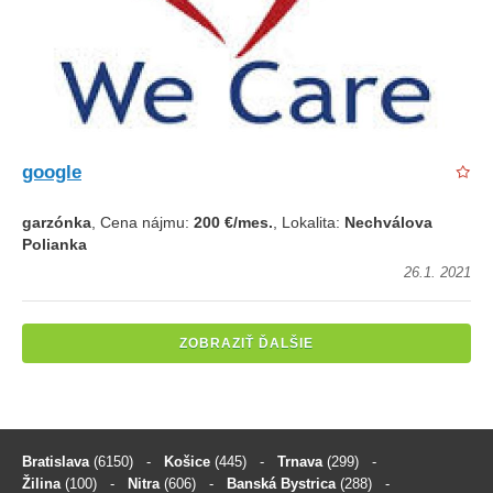
google
garzónka
, Cena nájmu:
200 €/mes.
, Lokalita:
Nechválova
Polianka
26.1. 2021
ZOBRAZIŤ ĎALŠIE
Bratislava
(6150)
-
Košice
(445)
-
Trnava
(299)
-
Žilina
(100)
-
Nitra
(606)
-
Banská Bystrica
(288)
-