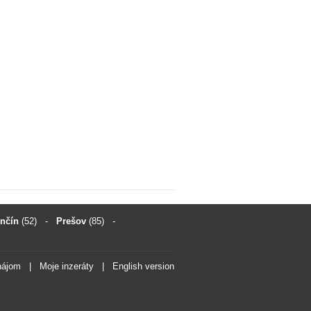
enčín
(52)
-
Prešov
(85)
-
nájom
|
Moje inzeráty
|
English version