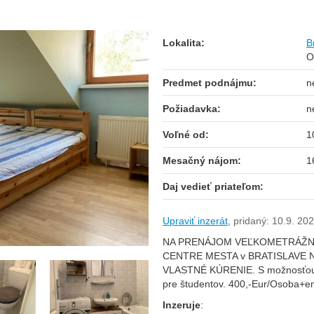
Lokalita:
B
O
Predmet podnájmu:
n
Požiadavka:
n
Voľné od:
1
Mesačný nájom:
1
Daj vedieť priateľom:
Upraviť inzerát
,
pridaný: 10.9. 20
NA PRENÁJOM VEĽKOMETRÁŽNY
CENTRE MESTA v BRATISLAVE N
VLASTNÉ KÚRENIE. S možnosťou b
pre študentov. 400,-Eur/Osoba+e
Inzeruje
: