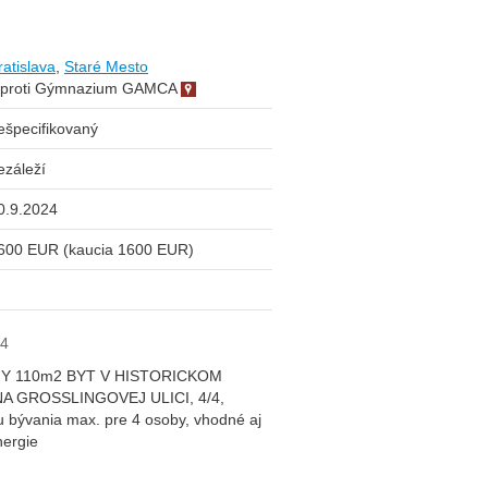
ratislava
,
Staré Mesto
proti Gýmnazium GAMCA
ešpecifikovaný
ezáleží
0.9.2024
600 EUR (kaucia 1600 EUR)
24
 110m2 BYT V HISTORICKOM
A GROSSLINGOVEJ ULICI, 4/4,
ývania max. pre 4 osoby, vhodné aj
nergie