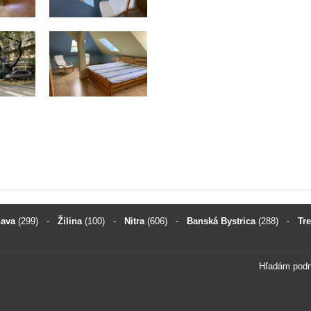
nava
(299)
-
Žilina
(100)
-
Nitra
(606)
-
Banská Bystrica
(288)
-
Tr
Hľadám pod