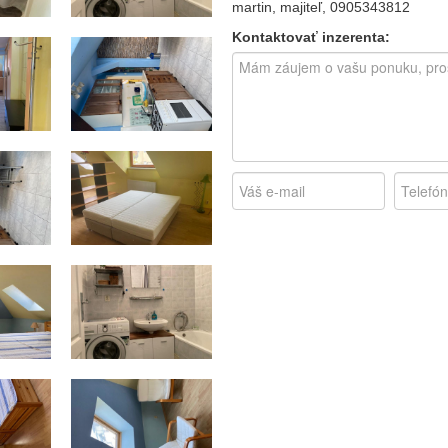
martin, majiteľ,
0905343812
Kontaktovať inzerenta: