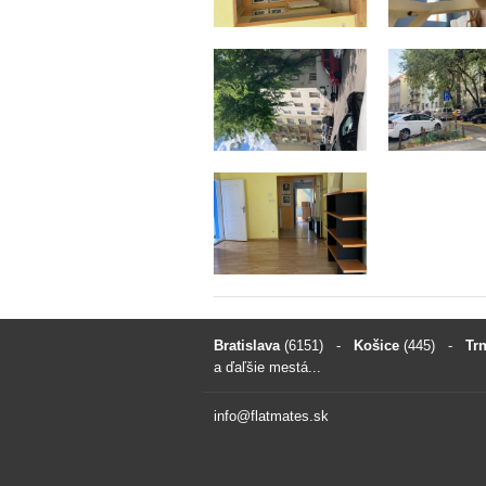
Bratislava
(6151)
-
Košice
(445)
-
Tr
a ďaľšie mestá...
info@flatmates.sk