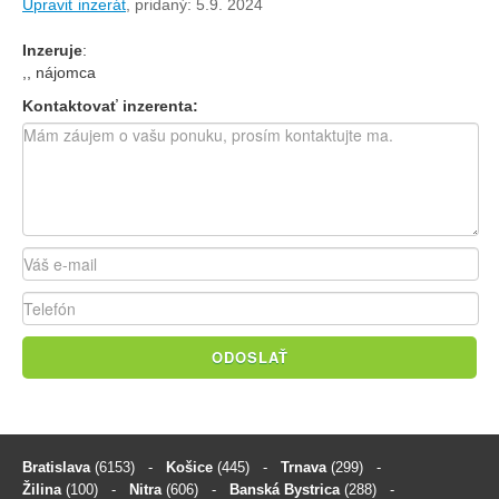
Upraviť inzerát
,
pridaný: 5.9. 2024
Inzeruje
:
,, nájomca
Kontaktovať inzerenta:
ODOSLAŤ
Bratislava
(6153)
-
Košice
(445)
-
Trnava
(299)
-
Žilina
(100)
-
Nitra
(606)
-
Banská Bystrica
(288)
-