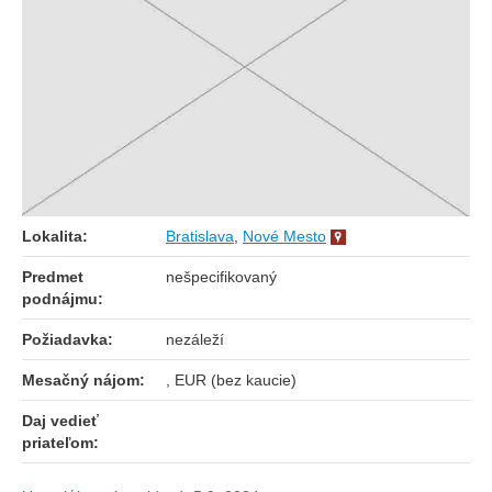
Lokalita:
Bratislava
,
Nové Mesto
Predmet
nešpecifikovaný
podnájmu:
Požiadavka:
nezáleží
Mesačný nájom:
, EUR (bez kaucie)
Daj vedieť
priateľom: