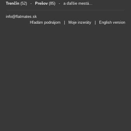
Trenčín
(52)
-
Prešov
(85)
- a ďaľšie mestá...
info@flatmates.sk
Hľadám podnájom
|
Moje inzeráty
|
English version