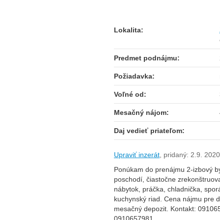
Lokalita:
Predmet podnájmu:
Požiadavka:
Voľné od:
Mesačný nájom:
Daj vedieť priateľom:
Upraviť inzerát
,
pridaný: 2.9. 2020
Ponúkam do prenájmu 2-izbový by
poschodí, čiastočne zrekonštruova
nábytok, práčka, chladnička, spor
kuchynský riad. Cena nájmu pre d
mesačný depozit. Kontakt: 091065
0910657981