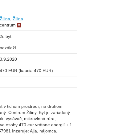
Žilina
,
Žilina
centrum
2i. byt
nezáleží
3.9.2020
470 EUR (kaucia 470 EUR)
t v tichom prostredí, na druhom
ný. Centrum Žiliny. Byt je zariadený:
ák, vysávač, mikrovlnná rúra,
ve osoby 470 eur vrátane energií + 1
7981 Inzeruje: Ajja, nájomca,