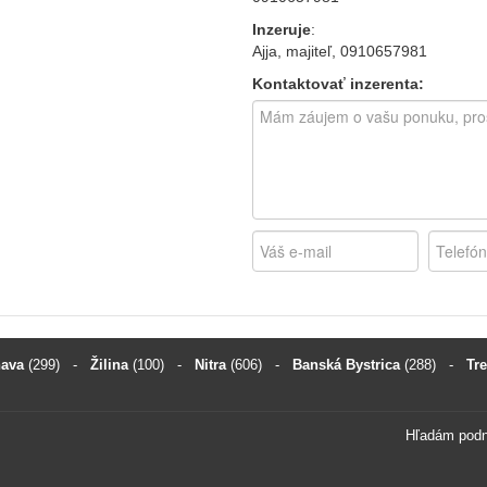
Inzeruje
:
Ajja, majiteľ,
0910657981
Kontaktovať inzerenta:
nava
(299)
-
Žilina
(100)
-
Nitra
(606)
-
Banská Bystrica
(288)
-
Tr
Hľadám pod