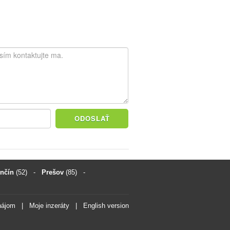
ODOSLAŤ
enčín
(52)
-
Prešov
(85)
-
nájom
|
Moje inzeráty
|
English version