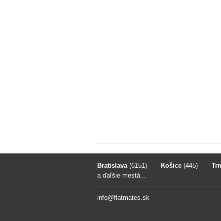
Bratislava
(6151)
-
Košice
(445)
-
Tr
a ďaľšie mestá...
info@flatmates.sk