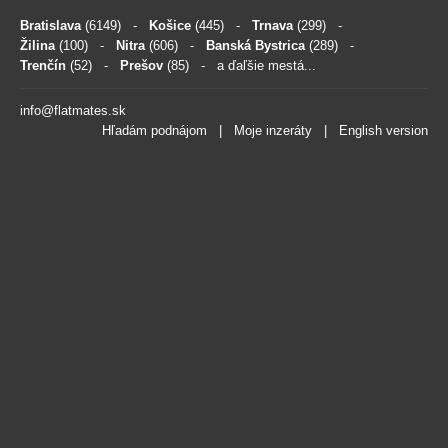
Bratislava
(6149)
-
Košice
(445)
-
Trnava
(299)
-
Žilina
(100)
-
Nitra
(606)
-
Banská Bystrica
(289)
-
Trenčín
(52)
-
Prešov
(85)
- a ďaľšie mestá...
info@flatmates.sk
Hľadám podnájom
|
Moje inzeráty
|
English version