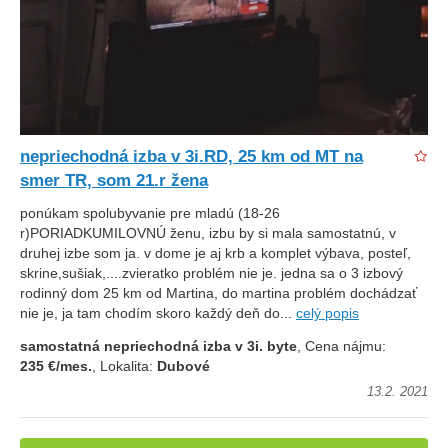
nepriechodná izba v 3i.RD, 25 km od MT na
smer TR, som 21.r žena
ponúkam spolubyvanie pre mladú (18-26
r)PORIADKUMILOVNÚ ženu, izbu by si mala samostatnú, v
druhej izbe som ja. v dome je aj krb a komplet výbava, posteľ,
skrine,sušiak,....zvieratko problém nie je. jedna sa o 3 izbový
rodinný dom 25 km od Martina, do martina problém dochádzať
nie je, ja tam chodím skoro každý deň do...
celý popis
samostatná nepriechodná izba v 3i. byte
, Cena nájmu:
235 €/mes.
, Lokalita:
Dubové
13.2. 2021