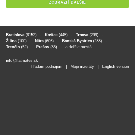
ZOBRAZIŤ ĎALŠIE
Bratislava
(6152)
-
Košice
(445)
-
Trnava
(299)
-
Žilina
(100)
-
Nitra
(606)
-
Banská Bystrica
(288)
-
Trenčín
(52)
-
Prešov
(85)
- a ďaľšie mestá...
info@flatmates.sk
Hľadám podnájom
|
Moje inzeráty
|
English version