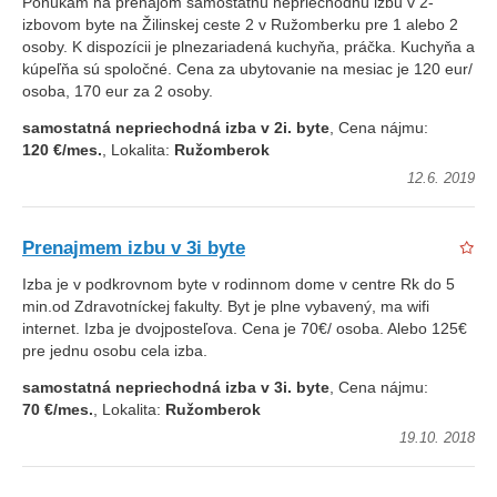
Ponúkam na prenájom samostatnú nepriechodnú izbu v 2-
izbovom byte na Žilinskej ceste 2 v Ružomberku pre 1 alebo 2
osoby. K dispozícii je plnezariadená kuchyňa, práčka. Kuchyňa a
kúpeľňa sú spoločné. Cena za ubytovanie na mesiac je 120 eur/
osoba, 170 eur za 2 osoby.
samostatná nepriechodná izba v 2i. byte
, Cena nájmu:
120 €/mes.
, Lokalita:
Ružomberok
12.6. 2019
Prenajmem izbu v 3i byte
Izba je v podkrovnom byte v rodinnom dome v centre Rk do 5
min.od Zdravotníckej fakulty. Byt je plne vybavený, ma wifi
internet. Izba je dvojposteľova. Cena je 70€/ osoba. Alebo 125€
pre jednu osobu cela izba.
samostatná nepriechodná izba v 3i. byte
, Cena nájmu:
70 €/mes.
, Lokalita:
Ružomberok
19.10. 2018