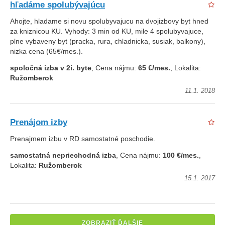
hľadáme spolubývajúcu
Ahojte, hladame si novu spolubyvajucu na dvojizbovy byt hned
za kniznicou KU. Vyhody: 3 min od KU, mile 4 spolubyvajuce,
plne vybaveny byt (pracka, rura, chladnicka, susiak, balkony),
nizka cena (65€/mes.).
spoločná izba v 2i. byte
, Cena nájmu:
65 €/mes.
, Lokalita:
Ružomberok
11.1. 2018
Prenájom izby
Prenajmem izbu v RD samostatné poschodie.
samostatná nepriechodná izba
, Cena nájmu:
100 €/mes.
,
Lokalita:
Ružomberok
15.1. 2017
ZOBRAZIŤ ĎALŠIE