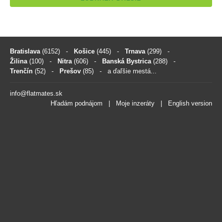
Bratislava
(6152)
-
Košice
(445)
-
Trnava
(299)
-
Žilina
(100)
-
Nitra
(606)
-
Banská Bystrica
(288)
-
Trenčín
(52)
-
Prešov
(85)
- a ďaľšie mestá...
info@flatmates.sk
Hľadám podnájom
|
Moje inzeráty
|
English version