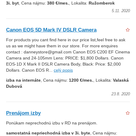
3i. byt
, Cena nájmu:
380 €/mes.
, Lokalita:
Ružomberok
5.11. 2020
Canon EOS 5D Mark IV DSLR Camera
For products you cant find here in our price list,feel free to ask
us as we might have them in our store. For more enquires
contact : danneystore@gmail.com Canon EOS C200 EF Cinema
Camera and 24-105mm Lens: PRICE: $1,800 Dollars. Canon
EOS-1D X Mark II DSLR Camera Body, Black: Price: $2,000
Dollars. Canon EOS R...
celý popis
izba na internáte
, Cena nájmu:
1200 €/mes.
, Lokalita:
Valaská
Dubová
23.8. 2020
Prenájom izby
Ponúkam neprechodnú izbu v RD na prenájom.
samostatná nepriechodná izba v 3i. byte
, Cena nájmu: