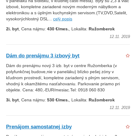
v paneláku na sídlisku, v kľudnej časti mesta). Byty sú 2,3 a viac
izbové, kompletne zariadené novým moderným nábytkom a
elektronikou a s úplným kuchynským servisom.(TV,DVD,Satelit,
vysokorýchlostný DSL...
celý popis
2i. byt
, Cena nájmu:
430 €/mes.
, Lokalita:
Ružomberok
12.11. 2019
Dám do prenájmu 3 izbový byt
Dám do prenájmu nový 3 izb. byt v centre Ružomberka (v
polyfunkčnej budove,nie v paneláku) blízko pešej zóny v
kľudnom prostredí, kompletne zariadený s plným servisom,
vhodný k okamžitému nasťahovaniu. Parkovanie priamo pri
objekte. Cena: 480,-EUR/mesiac.Tel: 0918 060 830
3i. byt
, Cena nájmu:
530 €/mes.
, Lokalita:
Ružomberok
12.11. 2019
Prenájom samostatnej izby