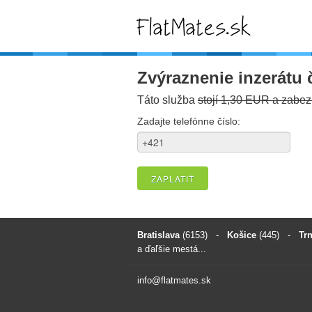
Zvýraznenie inzerátu 
Táto služba
stojí 1,30 EUR a zabezp
Zadajte telefónne číslo:
ZAPLATIŤ
Bratislava
(6153)
-
Košice
(445)
-
Tr
a ďaľšie mestá...
info@flatmates.sk