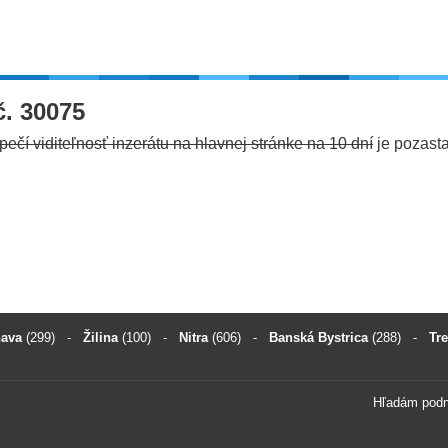
č. 30075
ečí viditeľnosť inzerátu na hlavnej stránke na 10 dní
je pozast
nava
(299)
-
Žilina
(100)
-
Nitra
(606)
-
Banská Bystrica
(288)
-
Tr
Hľadám pod