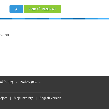
PRIDAŤ INZERÁT
avená.
enčín
(52)
-
Prešov
(85)
-
nájom
|
Moje inzeráty
|
English version