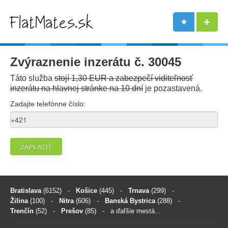
Zvýraznenie inzerátu č. 30045
Táto služba
stojí 1,30 EUR a zabezpečí viditeľnosť
inzerátu na hlavnej stránke na 10 dní
je pozastavená.
Zadajte telefónne číslo:
ZAPLATIŤ
Bratislava
(6152)
-
Košice
(445)
-
Trnava
(299)
-
Žilina
(100)
-
Nitra
(606)
-
Banská Bystrica
(288)
-
Trenčín
(52)
-
Prešov
(85)
- a ďaľšie mestá...