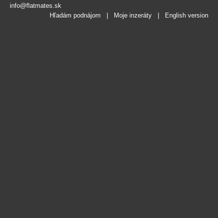
info@flatmates.sk
Hľadám podnájom
|
Moje inzeráty
|
English version