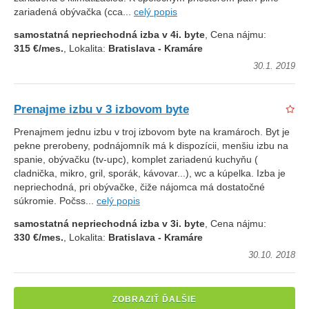
zariadená obývačka (cca...
celý popis
samostatná nepriechodná izba v 4i. byte
, Cena nájmu:
315 €/mes.
, Lokalita:
Bratislava - Kramáre
30.1. 2019
Prenajme izbu v 3 izbovom byte
Prenajmem jednu izbu v troj izbovom byte na kramároch. Byt je
pekne prerobeny, podnájomník má k dispozícii, menšiu izbu na
spanie, obývačku (tv-upc), komplet zariadenú kuchyňu (
cladnička, mikro, gril, sporák, kávovar...), wc a kúpelka. Izba je
nepriechodná, pri obývačke, čiže nájomca má dostatočné
súkromie. Počss...
celý popis
samostatná nepriechodná izba v 3i. byte
, Cena nájmu:
330 €/mes.
, Lokalita:
Bratislava - Kramáre
30.10. 2018
ZOBRAZIŤ ĎALŠIE