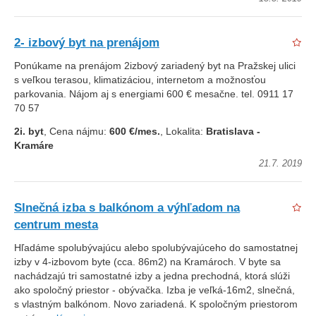
2- izbový byt na prenájom
Ponúkame na prenájom 2izbový zariadený byt na Pražskej ulici
s veľkou terasou, klimatizáciou, internetom a možnosťou
parkovania. Nájom aj s energiami 600 € mesačne. tel. 0911 17
70 57
2i. byt
, Cena nájmu:
600 €/mes.
, Lokalita:
Bratislava -
Kramáre
21.7. 2019
Slnečná izba s balkónom a výhľadom na
centrum mesta
Hľadáme spolubývajúcu alebo spolubývajúceho do samostatnej
izby v 4-izbovom byte (cca. 86m2) na Kramároch. V byte sa
nachádzajú tri samostatné izby a jedna prechodná, ktorá slúži
ako spoločný priestor - obývačka. Izba je veľká-16m2, slnečná,
s vlastným balkónom. Novo zariadená. K spoločným priestorom