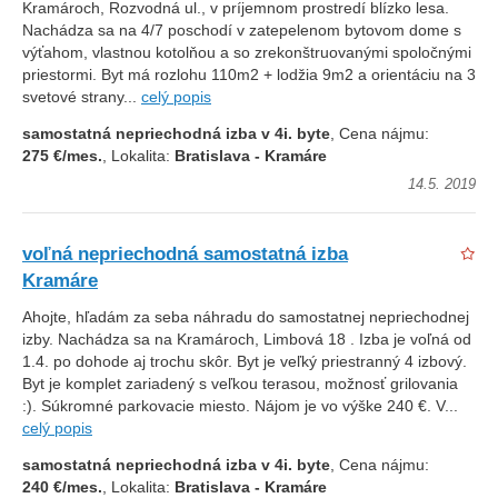
Kramároch, Rozvodná ul., v príjemnom prostredí blízko lesa.
Nachádza sa na 4/7 poschodí v zatepelenom bytovom dome s
výťahom, vlastnou kotolňou a so zrekonštruovanými spoločnými
priestormi. Byt má rozlohu 110m2 + lodžia 9m2 a orientáciu na 3
svetové strany...
celý popis
samostatná nepriechodná izba v 4i. byte
, Cena nájmu:
275 €/mes.
, Lokalita:
Bratislava - Kramáre
14.5. 2019
voľná nepriechodná samostatná izba
Kramáre
Ahojte, hľadám za seba náhradu do samostatnej nepriechodnej
izby. Nachádza sa na Kramároch, Limbová 18 . Izba je voľná od
1.4. po dohode aj trochu skôr. Byt je veľký priestranný 4 izbový.
Byt je komplet zariadený s veľkou terasou, možnosť grilovania
:). Súkromné parkovacie miesto. Nájom je vo výške 240 €. V...
celý popis
samostatná nepriechodná izba v 4i. byte
, Cena nájmu:
240 €/mes.
, Lokalita:
Bratislava - Kramáre