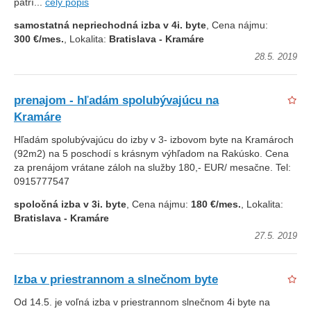
patrí...
celý popis
samostatná nepriechodná izba v 4i. byte
, Cena nájmu:
300 €/mes.
, Lokalita:
Bratislava - Kramáre
28.5. 2019
prenajom - hľadám spolubývajúcu na
Kramáre
Hľadám spolubývajúcu do izby v 3- izbovom byte na Kramároch
(92m2) na 5 poschodí s krásnym výhľadom na Rakúsko. Cena
za prenájom vrátane záloh na služby 180,- EUR/ mesačne. Tel:
0915777547
spoločná izba v 3i. byte
, Cena nájmu:
180 €/mes.
, Lokalita:
Bratislava - Kramáre
27.5. 2019
Izba v priestrannom a slnečnom byte
Od 14.5. je voľná izba v priestrannom slnečnom 4i byte na