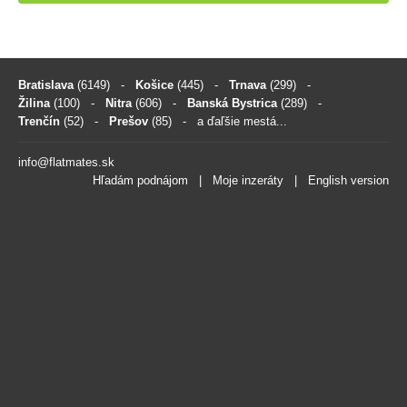
Bratislava
(6149)
-
Košice
(445)
-
Trnava
(299)
-
Žilina
(100)
-
Nitra
(606)
-
Banská Bystrica
(289)
-
Trenčín
(52)
-
Prešov
(85)
- a ďaľšie mestá...
info@flatmates.sk
Hľadám podnájom
|
Moje inzeráty
|
English version