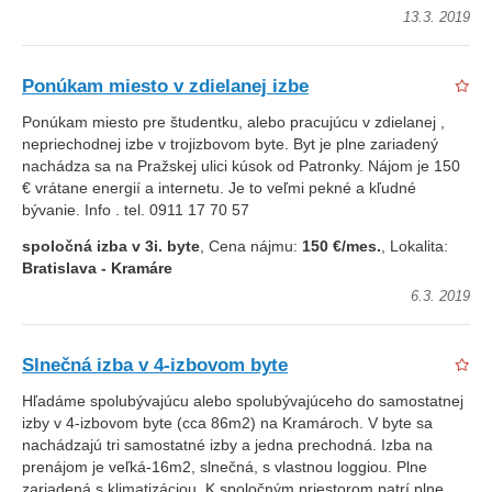
13.3. 2019
Ponúkam miesto v zdielanej izbe
Ponúkam miesto pre študentku, alebo pracujúcu v zdielanej ,
nepriechodnej izbe v trojizbovom byte. Byt je plne zariadený
nachádza sa na Pražskej ulici kúsok od Patronky. Nájom je 150
€ vrátane energií a internetu. Je to veľmi pekné a kľudné
bývanie. Info . tel. 0911 17 70 57
spoločná izba v 3i. byte
, Cena nájmu:
150 €/mes.
, Lokalita:
Bratislava - Kramáre
6.3. 2019
Slnečná izba v 4-izbovom byte
Hľadáme spolubývajúcu alebo spolubývajúceho do samostatnej
izby v 4-izbovom byte (cca 86m2) na Kramároch. V byte sa
nachádzajú tri samostatné izby a jedna prechodná. Izba na
prenájom je veľká-16m2, slnečná, s vlastnou loggiou. Plne
zariadená s klimatizáciou. K spoločným priestorom patrí plne