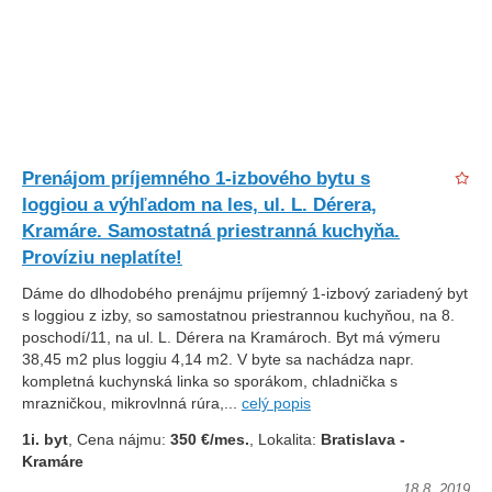
Prenájom príjemného 1-izbového bytu s
loggiou a výhľadom na les, ul. L. Dérera,
Kramáre. Samostatná priestranná kuchyňa.
Províziu neplatíte!
Dáme do dlhodobého prenájmu príjemný 1-izbový zariadený byt
s loggiou z izby, so samostatnou priestrannou kuchyňou, na 8.
poschodí/11, na ul. L. Dérera na Kramároch. Byt má výmeru
38,45 m2 plus loggiu 4,14 m2. V byte sa nachádza napr.
kompletná kuchynská linka so sporákom, chladnička s
mrazničkou, mikrovlnná rúra,...
celý popis
1i. byt
, Cena nájmu:
350 €/mes.
, Lokalita:
Bratislava -
Kramáre
18.8. 2019