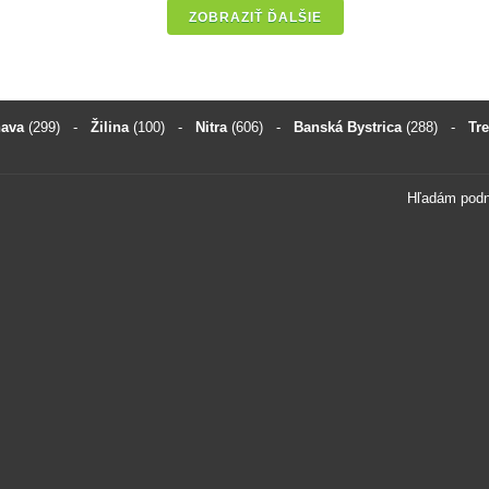
ZOBRAZIŤ ĎALŠIE
nava
(299)
-
Žilina
(100)
-
Nitra
(606)
-
Banská Bystrica
(288)
-
Tr
Hľadám pod