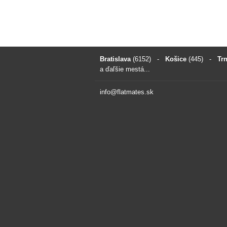
Bratislava
(6152)
-
Košice
(445)
-
Tr
a ďaľšie mestá...
info@flatmates.sk