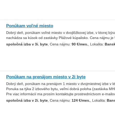
Ponúkam voľné miesto
Dobrý deň, ponúkam voľné miesto v dvojlôžkovej izbe, v ktorej býva
nachádza sa kúsok od zastávky Plážové kúpalisko. Cena nájmu je 
spoločná izba v 3i. byte
, Cena nájmu:
90 €/mes.
, Lokalita:
Bansk
Ponúkam na prenájom miesto v 2i byte
Dobrý deň, ponúkam na prenájom 1 miesto v dvojmiestnej izbe v kto
Ponuka sa týka 2 izbového bytu, veľmi dobrá poloha (zastávka MH
Pre viac informácií ma prosím kontaktujte prostredníctvom e-mailov
spoločná izba v 2i. byte
, Cena nájmu:
124 €/mes.
, Lokalita:
Bans