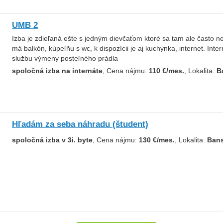
UMB 2
Izba je zdieľaná ešte s jedným dievčaťom ktoré sa tam ale často n
má balkón, kúpeľňu s wc, k dispozícii je aj kuchynka, internet. In
službu výmeny posteľného prádla
spoločná izba na internáte
, Cena nájmu:
110 €/mes.
, Lokalita:
B
Hľadám za seba náhradu (študent)
spoločná izba v 3i. byte
, Cena nájmu:
130 €/mes.
, Lokalita:
Bans