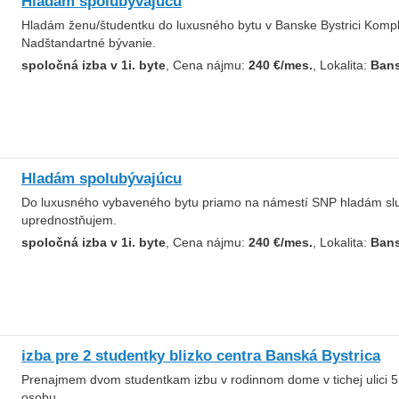
Hladám spolubývajúcu
Hladám ženu/študentku do luxusného bytu v Banske Bystrici Kompl
Nadštandartné bývanie.
spoločná izba v 1i. byte
, Cena nájmu:
240 €/mes.
, Lokalita:
Bans
Hladám spolubývajúcu
Do luxusného vybaveného bytu priamo na námestí SNP hladám sluš
uprednostňujem.
spoločná izba v 1i. byte
, Cena nájmu:
240 €/mes.
, Lokalita:
Bans
izba pre 2 studentky blizko centra Banská Bystrica
Prenajmem dvom studentkam izbu v rodinnom dome v tichej ulici 5
osobu.