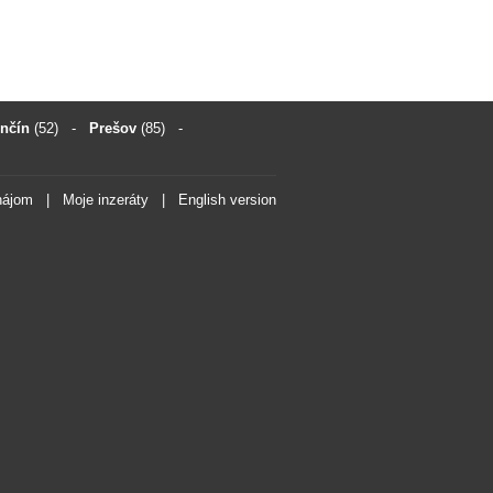
enčín
(52)
-
Prešov
(85)
-
nájom
|
Moje inzeráty
|
English version