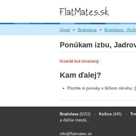
Úvod
>
Bratislava
>
Bratislava - Ruž
Ponúkam izbu, Jadrová
Inzerát bol zmazaný.
Kam ďalej?
Pozrite si ponuky v širšom okruhu:
Bratislava
(6151)
-
Košice
(445)
-
Tr
a ďaľšie mestá...
info@flatmates.sk