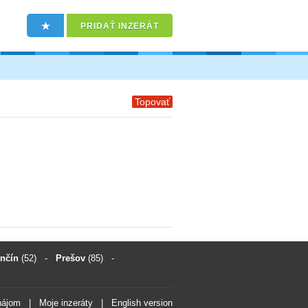
PRIDAŤ INZERÁT
Topovať
enčín
(52)
-
Prešov
(85)
-
nájom
|
Moje inzeráty
|
English version