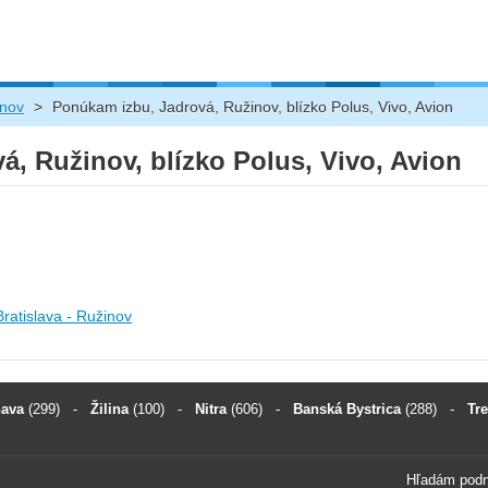
inov
>
Ponúkam izbu, Jadrová, Ružinov, blízko Polus, Vivo, Avion
, Ružinov, blízko Polus, Vivo, Avion
Bratislava - Ružinov
nava
(299)
-
Žilina
(100)
-
Nitra
(606)
-
Banská Bystrica
(288)
-
Tr
Hľadám pod